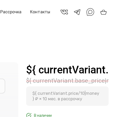
Рассрочка
Контакты
${ currentVariant.p
${ currentVariant.base_price|mon
${ currentVariant.price/10|money
} ₽ × 10 мес. в рассрочку
В наличии