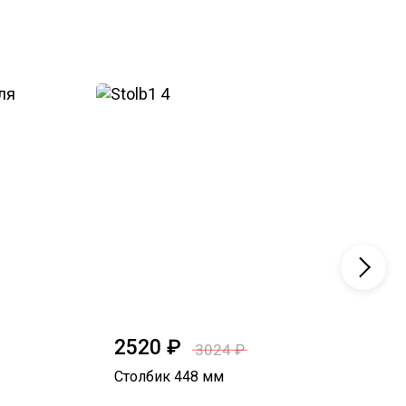
2520 ₽
3
3024 ₽
Столбик 448 мм
Ст