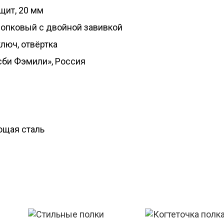
щит, 20 мм
лопковый с двойной завивкой
люч, отвёртка
сби Фэмили», Россия
щая сталь