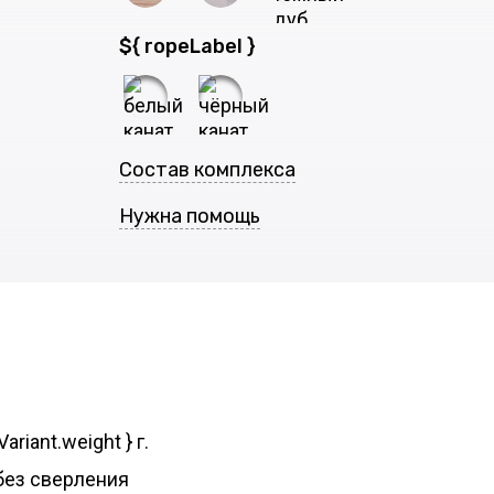
${ ropeLabel }
Состав комплекса
Нужна помощь
Variant.weight } г.
без сверления