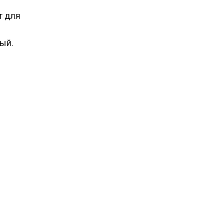
т для
ый.